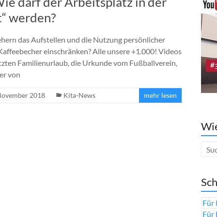
ie darf der Arbeitsplatz in der
t“ werden?
ehern das Aufstellen und die Nutzung persönlicher
affeebecher einschränken? Alle unsere +1.000! Videos
etzten Familienurlaub, die Urkunde vom Fußballverein,
er von
November 2018
Kita-News
mehr lesen
Wie
Sch
Für 
Für 