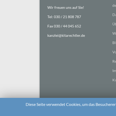
de
Wir freuen uns auf Sie!
Da
Tel: 030 / 21 808 787
Üb
Fax 030 / 44 045 652
Wi
kanzlei@kitarechtler.de
Bl
Vo
Re
I
Ko
Diese Seite verwendet Cookies, um das Besuchererl
2026 bei
Die Kitarechtler
Unterstützt von:
WordPr