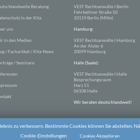
utschlandweite Beratung
VEST Rechtsanwälte I Berlin
Fehrbelliner Straße 50
tenschutz in der Kita
10119 Berlin (Mitte)
er uns
Hamburg:
r in den Medien
VEST Rechtsanwälte I Hamburg
An der Alster 6
og / Fachartikel / Kita-News
20099 Hamburg
rträge / Seminare
Halle (Saale):
ferenzen
VEST Rechtsanwälte I Halle
Besprechungsraum
mpressum
Harz 51
06108 Halle
ntakt
Wir beraten deutschlandweit!
ebnis zu verbessern. Bestimmte Cookies können Sie abstellen. Näh
ess
. Theme: Spacious von
ThemeGrill
Cookie-Einstellungen
Cookies Akzeptieren