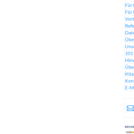
Für 
Für 
Vort
Ref
Date
Über
Uns
101 
Hinw
Übe
Kit
Kon
E-M