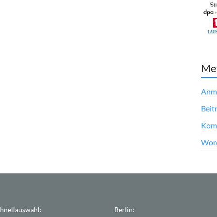
Me
Anm
Beit
Kom
Word
hnellauswahl:
Berlin: