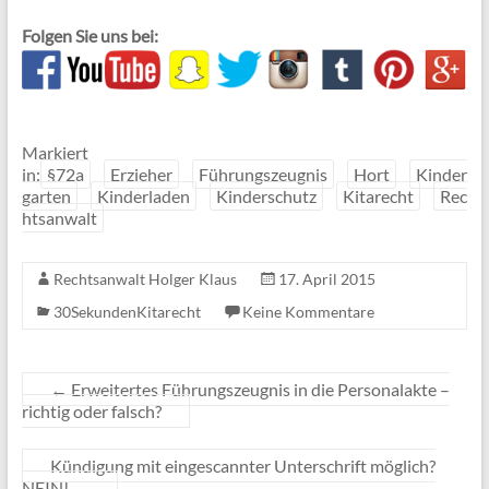
Folgen Sie uns bei:
Markiert
in:
§72a
Erzieher
Führungszeugnis
Hort
Kinder
garten
Kinderladen
Kinderschutz
Kitarecht
Rec
htsanwalt
Rechtsanwalt Holger Klaus
17. April 2015
30SekundenKitarecht
Keine Kommentare
←
Erweitertes Führungszeugnis in die Personalakte –
richtig oder falsch?
Kündigung mit eingescannter Unterschrift möglich?
NEIN!
→