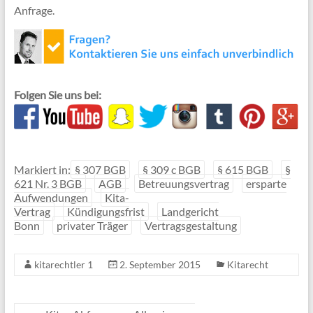
Anfrage.
Folgen Sie uns bei:
Markiert in:
§ 307 BGB
§ 309 c BGB
§ 615 BGB
§
621 Nr. 3 BGB
AGB
Betreuungsvertrag
ersparte
Aufwendungen
Kita-
Vertrag
Kündigungsfrist
Landgericht
Bonn
privater Träger
Vertragsgestaltung
kitarechtler 1
2. September 2015
Kitarecht