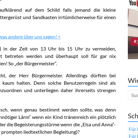
aufklärend auf dem Schild falls jemand die kleine
tergerüst und Sandkasten irrtümlicherweise für einen
 was andere über uns sagen! <
!) in der Zeit von 13 Uhr bis 15 Uhr zu vermeiden,
ht betreten werden und überhaupt soll für gar nix
n! So „der Bürgermeister“.
ht, der Herr Bürgermeister. Allerdings dürften bei
Wie
 kaum halten. Denn solche Benutzerregeln sind als
zuordnen und unterliegen daher ihrerseits strengen
isch, wenn genau bestimmt werden sollte, was denn
Sch
unnötiger Lärm“ wenn ein Kind tränenreich ein plötzlich
er die Begeisterungsstürme wenn die „Elsa und Anna“-
Für 
er prompten liedtextlichen Begleitung)?
Für 