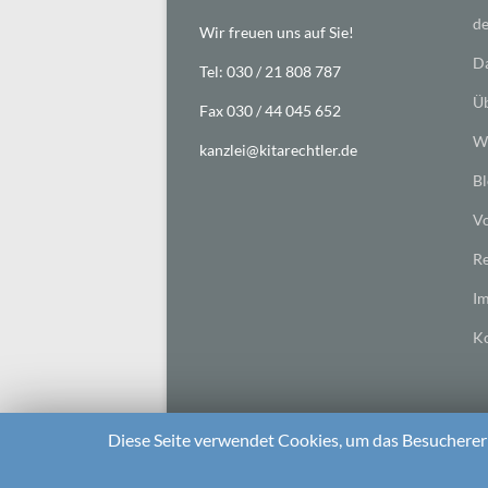
de
Wir freuen uns auf Sie!
Da
Tel: 030 / 21 808 787
Üb
Fax 030 / 44 045 652
Wi
kanzlei@kitarechtler.de
Bl
Vo
Re
I
Ko
Diese Seite verwendet Cookies, um das Besuchererl
2026 bei
Die Kitarechtler
Unterstützt von:
WordPr