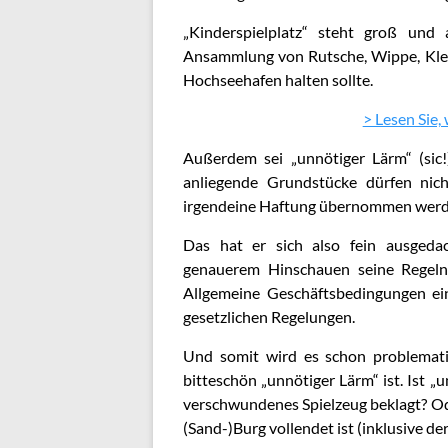
„Kinderspielplatz“ steht groß und 
Ansammlung von Rutsche, Wippe, Klet
Hochseehafen halten sollte.
> Lesen Sie,
Außerdem sei „unnötiger Lärm“ (sic
anliegende Grundstücke dürfen nic
irgendeine Haftung übernommen werde
Das hat er sich also fein ausgedac
genauerem Hinschauen seine Regeln
Allgemeine Geschäftsbedingungen ein
gesetzlichen Regelungen.
Und somit wird es schon problemat
bitteschön „unnötiger Lärm“ ist. Ist „
verschwundenes Spielzeug beklagt? Od
(Sand-)Burg vollendet ist (inklusive d