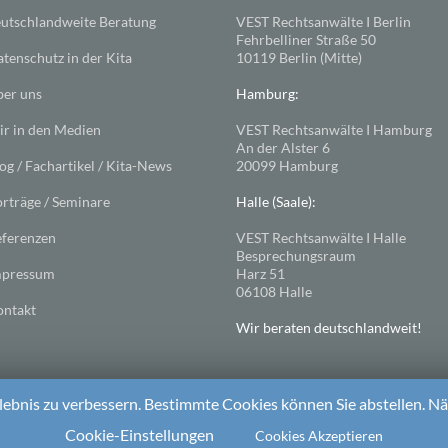
utschlandweite Beratung
VEST Rechtsanwälte I Berlin
Fehrbelliner Straße 50
tenschutz in der Kita
10119 Berlin (Mitte)
er uns
Hamburg:
r in den Medien
VEST Rechtsanwälte I Hamburg
An der Alster 6
og / Fachartikel / Kita-News
20099 Hamburg
rträge / Seminare
Halle (Saale):
ferenzen
VEST Rechtsanwälte I Halle
Besprechungsraum
mpressum
Harz 51
06108 Halle
ntakt
Wir beraten deutschlandweit!
ebnis zu verbessern. Bestimmte Cookies können Sie abstellen. Näh
ess
. Theme: Spacious von
ThemeGrill
Cookie-Einstellungen
Cookies Akzeptieren