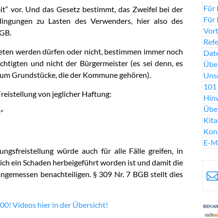
Für 
eit“ vor. Und das Gesetz bestimmt, das Zweifel bei der
Für 
dingungen zu Lasten des Verwenders, hier also des
Vort
BGB.
Ref
eten werden dürfen oder nicht, bestimmen immer noch
Date
htigten und nicht der Bürgermeister (es sei denn, es
Über
mt um Grundstücke, die der Kommune gehören).
Uns
101 
reistellung von jeglicher Haftung:
Hinw
Übe
“
Kit
Kon
E-M
ngsfreistellung würde auch für alle Fälle greifen, in
lich ein Schaden herbeigeführt worden ist und damit die
ngemessen benachteiligen. § 309 Nr. 7 BGB stellt dies
00! Videos hier in der Übersicht!