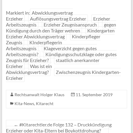
Markiert in:
Abwicklungsvertrag
Erzieher
Auflösungsvertrag Erzieher
Erzieher
Arbeitszeugnis
Erzieher Zeugnisanspruch
gegen
Kündigung durch den Träger wehren
Kindergarten
Erzieher Abwicklungsvertrag
Kinderpfleger
Zeugnis
KInderpflegerin
Arbeitszeugnis
Klageverzicht gegen gutes
Arbeitszeugnis?
Kündigungsschutzklage oder gutes
Zeugnis für Erzieher?
staatlich anerkannter
Erzieher
Was ist ein
Abwicklungsvertrag?
Zwischenzeugnis Kindergarten-
Erzieher
Rechtsanwalt Holger Klaus
11. September 2019
Kita-News
,
Kitarecht
←
#Kitarechtler.de Folge 132 – Druckkündigung
Erzieher oder Kita-Eltern bei Boykottdrohung?