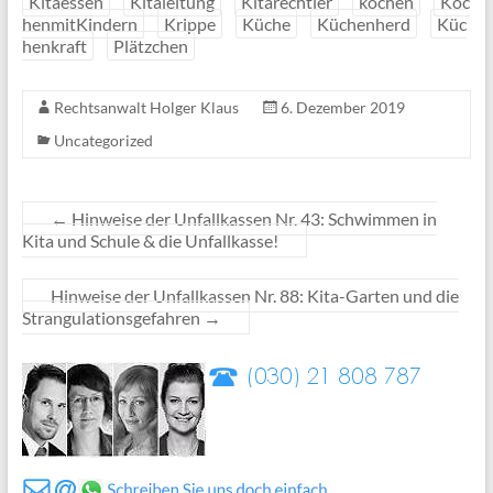
Kitaessen
Kitaleitung
Kitarechtler
kochen
Koc
henmitKindern
Krippe
Küche
Küchenherd
Küc
henkraft
Plätzchen
Rechtsanwalt Holger Klaus
6. Dezember 2019
Uncategorized
←
Hinweise der Unfallkassen Nr. 43: Schwimmen in
Kita und Schule & die Unfallkasse!
Hinweise der Unfallkassen Nr. 88: Kita-Garten und die
Strangulationsgefahren
→