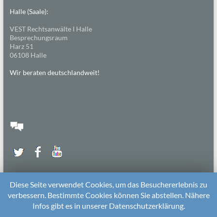
Halle (Saale):
VEST Rechtsanwälte I Halle
Besprechungsraum
Harz 51
06108 Halle
Wir beraten deutschlandweit!
Diese Seite verwendet Cookies, um das Besuchererlebnis zu
verbessern. Bestimmte Cookies können Sie abstellen. Nähere
Infos gibt es in unserer Datenschutzerklärung.
2026 bei
Die Kitarechtler
Unterstützt von:
WordPress
. Theme: Spacious von