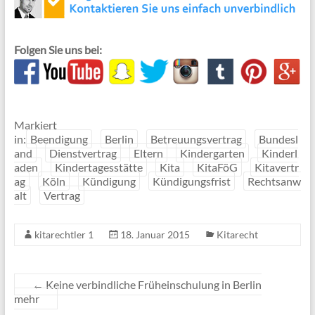
Folgen Sie uns bei:
Markiert
in:
Beendigung
Berlin
Betreuungsvertrag
Bundesl
and
Dienstvertrag
Eltern
Kindergarten
Kinderl
aden
Kindertagesstätte
Kita
KitaFöG
Kitavertr
ag
Köln
Kündigung
Kündigungsfrist
Rechtsanw
alt
Vertrag
kitarechtler 1
18. Januar 2015
Kitarecht
←
Keine verbindliche Früheinschulung in Berlin
mehr