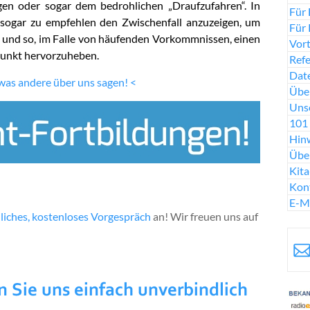
n oder sogar dem bedrohlichen „Draufzufahren“.
In
Für 
s sogar zu empfehlen den Zwischenfall anzuzeigen, um
Für 
n und so, im Falle von häufenden Vorkommnissen, einen
Vort
punkt hervorzuheben.
Ref
Date
 was andere über uns sagen! <
Über
Uns
101 
Hinw
Übe
Kit
Kon
E-M
liches, kostenloses Vorgespräch
an! Wir freuen uns auf