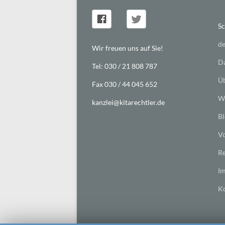
Sc
de
Wir freuen uns auf Sie!
Da
Tel: 030 / 21 808 787
Üb
Fax 030 / 44 045 652
Wi
kanzlei@kitarechtler.de
Bl
Vo
Re
I
Ko