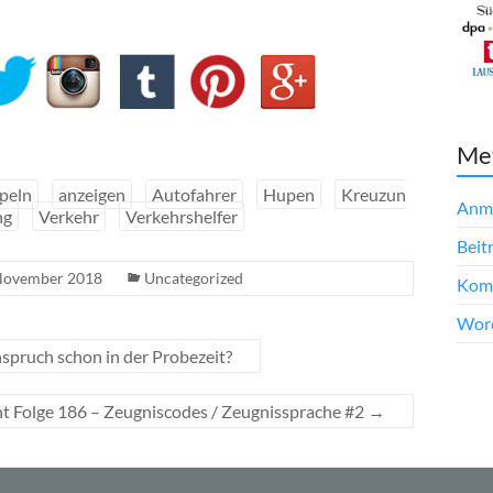
Me
peln
anzeigen
Autofahrer
Hupen
Kreuzun
Anm
ng
Verkehr
Verkehrshelfer
Beit
November 2018
Uncategorized
Kom
Word
spruch schon in der Probezeit?
ht Folge 186 – Zeugniscodes / Zeugnissprache #2
→