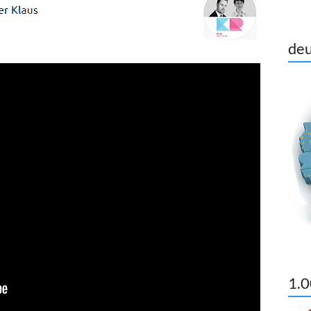
deu
1.0