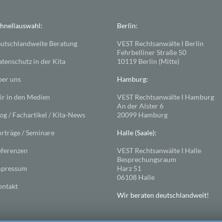
hnellauswahl:
Berlin:
utschlandweite Beratung
VEST Rechtsanwälte I Berlin
Fehrbelliner Straße 50
tenschutz in der Kita
10119 Berlin (Mitte)
er uns
Hamburg:
r in den Medien
VEST Rechtsanwälte I Hamburg
An der Alster 6
og / Fachartikel / Kita-News
20099 Hamburg
rträge / Seminare
Halle (Saale):
ferenzen
VEST Rechtsanwälte I Halle
Besprechungsraum
mpressum
Harz 51
06108 Halle
ntakt
Wir beraten deutschlandweit!