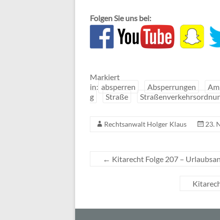
Folgen Sie uns bei:
Markiert
in:
absperren
Absperrungen
Am
g
Straße
Straßenverkehrsordnu
Rechtsanwalt Holger Klaus
23. 
←
Kitarecht Folge 207 – Urlaubsan
Kitarec