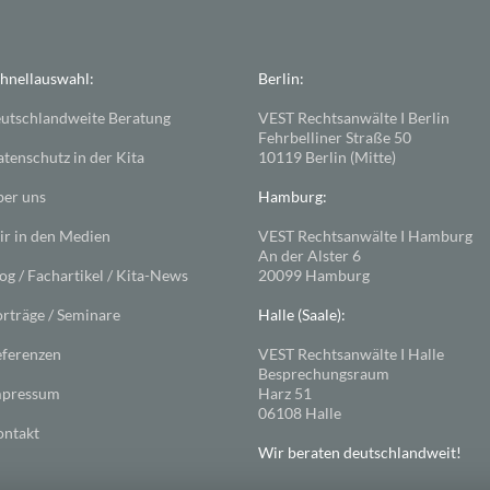
hnellauswahl:
Berlin:
utschlandweite Beratung
VEST Rechtsanwälte I Berlin
Fehrbelliner Straße 50
tenschutz in der Kita
10119 Berlin (Mitte)
er uns
Hamburg:
r in den Medien
VEST Rechtsanwälte I Hamburg
An der Alster 6
og / Fachartikel / Kita-News
20099 Hamburg
rträge / Seminare
Halle (Saale):
ferenzen
VEST Rechtsanwälte I Halle
Besprechungsraum
mpressum
Harz 51
06108 Halle
ntakt
Wir beraten deutschlandweit!