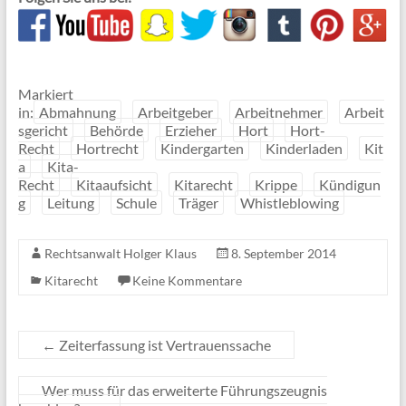
Markiert
in:
Abmahnung
Arbeitgeber
Arbeitnehmer
Arbeit
sgericht
Behörde
Erzieher
Hort
Hort-
Recht
Hortrecht
Kindergarten
Kinderladen
Kit
a
Kita-
Recht
Kitaaufsicht
Kitarecht
Krippe
Kündigun
g
Leitung
Schule
Träger
Whistleblowing
Rechtsanwalt Holger Klaus
8. September 2014
Kitarecht
Keine Kommentare
←
Zeiterfassung ist Vertrauenssache
Wer muss für das erweiterte Führungszeugnis