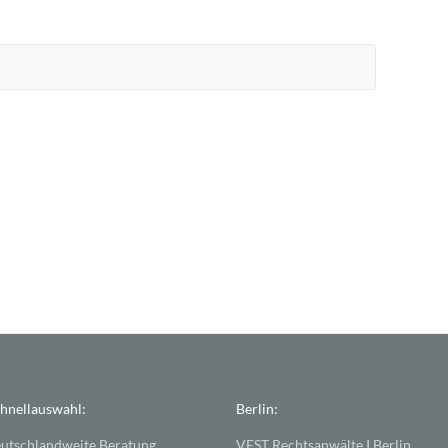
hnellauswahl:
Berlin:
utschlandweite Beratung
VEST Rechtsanwälte I Berlin