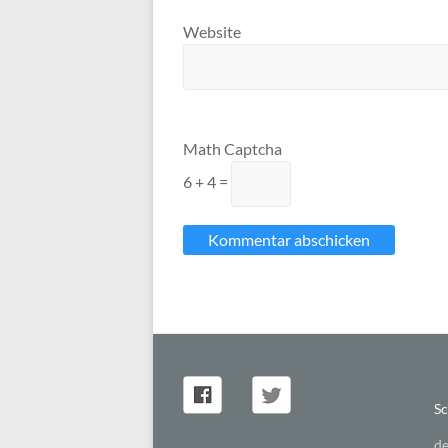
Website
Math Captcha
6 + 4 =
Sc
de