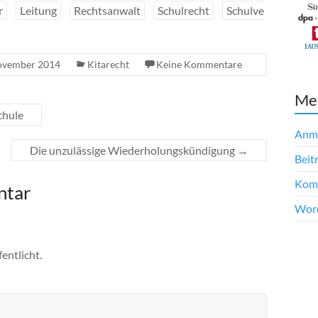
r
Leitung
Rechtsanwalt
Schulrecht
Schulve
ovember 2014
Kitarecht
Keine Kommentare
Me
chule
Anm
Die unzulässige Wiederholungskündigung
→
Beit
Kom
ntar
Word
entlicht.