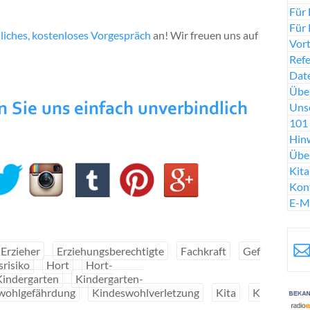
Für 
Für 
liches, kostenloses Vorgespräch
an! Wir freuen uns auf
Vort
Ref
Date
Über
Uns
101 
Hinw
Übe
Kit
Kon
E-M
Erzieher
Erziehungsberechtigte
Fachkraft
Gef
risiko
Hort
Hort-
Kindergarten
Kindergarten-
wohlgefährdung
Kindeswohlverletzung
Kita
K