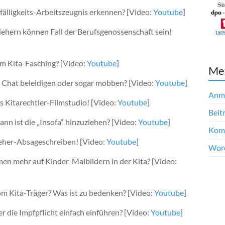
fälligkeits-Arbeitszeugnis erkennen? [Video:
Youtube
]
ziehern können Fall der Berufsgenossenschaft sein!
im Kita-Fasching? [Video:
Youtube
]
Me
m Chat beleidigen oder sogar mobben? [Video:
Youtube
]
Anm
s Kitarechtler-Filmstudio! [Video:
Youtube
]
Beit
nn ist die „Insofa“ hinzuziehen? [Video:
Youtube
]
Kom
zieher-Absageschreiben! [Video:
Youtube
]
Word
en mehr auf Kinder-Malbildern in der Kita? [Video:
vom Kita-Träger? Was ist zu bedenken? [Video:
Youtube
]
ger die Impfpflicht einfach einführen? [Video:
Youtube
]