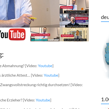
deu
g:
eine Abmahnung? [Video:
Youtube
]
s ärztliche Attest… [Video:
Youtube
]
 Zwangsvollstreckung richtig durchsetzen! [Video:
1.0
iche Erzieher? [Video:
Youtube
]