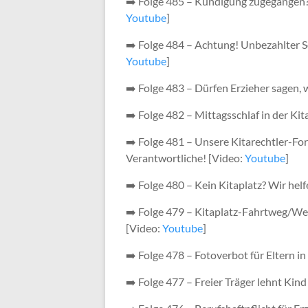
➡️ Folge 485 – Kündigung zugegangen? 
Youtube
]
➡️ Folge 484 – Achtung! Unbezahlter S
Youtube
]
➡️ Folge 483 – Dürfen Erzieher sagen, 
➡️ Folge 482 – Mittagsschlaf in der Ki
➡️ Folge 481 – Unsere Kitarechtler-For
Verantwortliche! [Video:
Youtube
]
➡️ Folge 480 – Kein Kitaplatz? Wir hel
➡️ Folge 479 – Kitaplatz-Fahrtweg/We
[Video:
Youtube
]
➡️ Folge 478 – Fotoverbot für Eltern i
➡️ Folge 477 – Freier Träger lehnt Kind