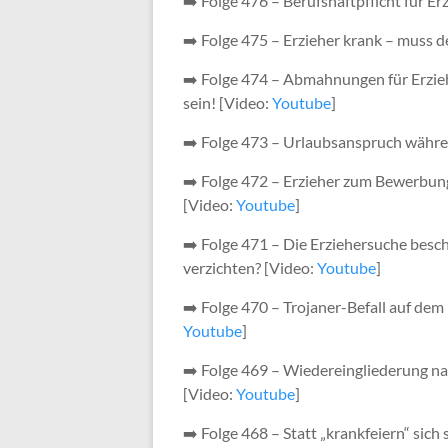
➡️ Folge 476 – Berufshaftpflicht für Er
➡️ Folge 475 – Erzieher krank – muss d
➡️ Folge 474 – Abmahnungen für Erziehe
sein! [Video:
Youtube
]
➡️ Folge 473 – Urlaubsanspruch währen
➡️ Folge 472 – Erzieher zum Bewerbun
[Video:
Youtube
]
➡️ Folge 471 – Die Erziehersuche bes
verzichten? [Video:
Youtube
]
➡️ Folge 470 – Trojaner-Befall auf de
Youtube
]
➡️ Folge 469 – Wiedereingliederung na
[Video:
Youtube
]
➡️ Folge 468 – Statt „krankfeiern“ sich