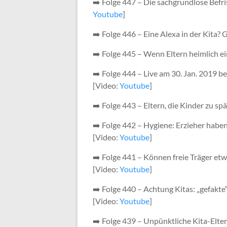
➡️ Folge 447 – Die sachgrundlose Befr
Youtube
]
➡️ Folge 446 – Eine Alexa in der Kita? 
➡️ Folge 445 – Wenn Eltern heimlich ei
➡️ Folge 444 – Live am 30. Jan. 2019 b
[Video:
Youtube
]
➡️ Folge 443 – Eltern, die Kinder zu sp
➡️ Folge 442 – Hygiene: Erzieher habe
[Video:
Youtube
]
➡️ Folge 441 – Können freie Träger et
[Video:
Youtube
]
➡️ Folge 440 – Achtung Kitas: „gefa
[Video:
Youtube
]
➡️ Folge 439 – Unpünktliche Kita-Elte