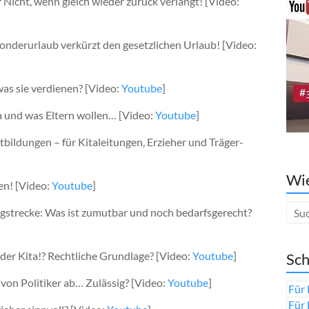
Nicht, wenn gleich wieder zurück verlangt! [Video:
onderurlaub verkürzt den gesetzlichen Urlaub! [Video:
was sie verdienen? [Video:
Youtube
]
ta und was Eltern wollen… [Video:
Youtube
]
tbildungen – für Kitaleitungen, Erzieher und Träger-
Wie
fen! [Video:
Youtube
]
gstrecke: Was ist zumutbar und noch bedarfsgerecht?
n der Kita!? Rechtliche Grundlage? [Video:
Youtube
]
Sch
 von Politiker ab… Zulässig? [Video:
Youtube
]
Für 
Für 