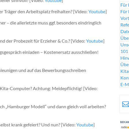
zieher sinnvoll? [Video:
Youtube
]
Für 
Für 
er Träger den Arbeitsplatz freihalten? [Video:
Youtube
]
Vort
r – die allerletzte muss ggf. besonders eindringlich
Ref
Date
Über
d der Probezeit für Erzieher & Co.? [Video:
Youtube
]
Uns
101 
gsgespräch einladen – Kostenersatz ausschließen!
Hinw
Übe
chleunigen und auf das Bewerbungsschreiben
Kit
Kon
E-M
m Kita-Computer? Achtung: Meldepflichtig! [Video:
ch „Hamburger Modell“ und dann gleich voll arbeiten?
 selbst krank gefeiert? Und nun? [Video:
Youtube
]