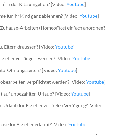
rn“ in der Kita umgehen? [Video:
Youtube
]
e für ihr Kind ganz ablehnen? [Video:
Youtube
]
as Zuhause-Arbeiten (Homeoffice) einfach anordnen?
u, Eltern draussen? [Video:
Youtube
]
Erzieher verlängert werden? [Video:
Youtube
]
Kita-Öffnungszeiten? [Video:
Youtube
]
obearbeiten verpflichtet werden? [Video:
Youtube
]
ht auf unbezahlten Urlaub? [Video:
Youtube
]
: Urlaub für Erzieher zur freien Verfügung? [Video:
ause für Erzieher erlaubt? [Video:
Youtube
]